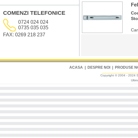
Fel
COMENZI TELEFONICE
Co
St
0724 024 024
0735 035 035
Can
FAX: 0269 218 237
ACASA
|
DESPRE NOI
|
PRODUSE N
Copyright © 2004 - 2024 Sm
Ultim