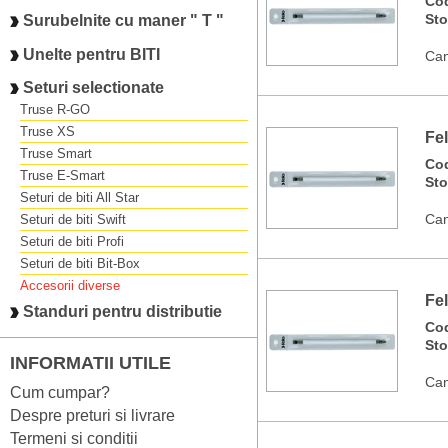
Co
St
Surubelnite cu maner " T "
Unelte pentru BITI
Can
Seturi selectionate
Truse R-GO
Truse XS
Fel
Truse Smart
Co
Truse E-Smart
St
Seturi de biti All Star
Can
Seturi de biti Swift
Seturi de biti Profi
Seturi de biti Bit-Box
Accesorii diverse
Fe
Standuri pentru distributie
Co
St
INFORMATII UTILE
Can
Cum cumpar?
Despre preturi si livrare
Termeni si conditii