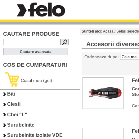
Sunteti aici:
Acasa
/
Seturi select
CAUTARE PRODUSE
Accesorii divers
Cautare avansata
Ordoneaza dupa:
COS DE CUMPARATURI
Cosul meu (gol)
Fe
Co
Biti
St
Clesti
Can
Chei "L"
Surubelnite
Fel
Surubelnite izolate VDE