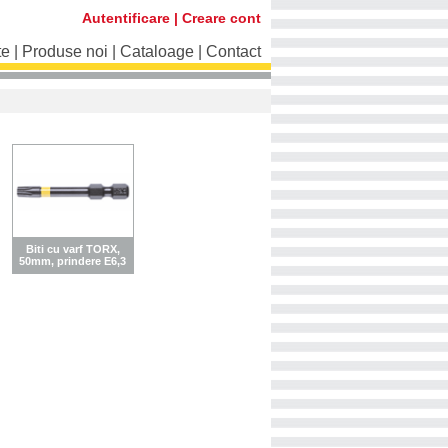
Autentificare
|
Creare cont
te
|
Produse noi
|
Cataloage
|
Contact
Biti cu varf TORX,
50mm, prindere E6,3