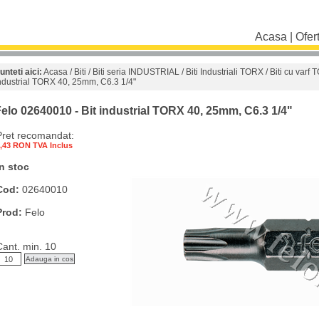
Acasa
|
Ofer
unteti aici:
Acasa
/
Biti
/
Biti seria INDUSTRIAL
/
Biti Industriali TORX
/
Biti cu varf
ndustrial TORX 40, 25mm, C6.3 1/4"
elo 02640010 - Bit industrial TORX 40, 25mm, C6.3 1/4"
Pret recomandat:
,43 RON TVA Inclus
In stoc
Cod:
02640010
Prod:
Felo
Cant. min. 10