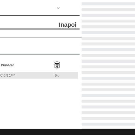
Inapoi
Prindere
C 6.3 1/4"
6 g