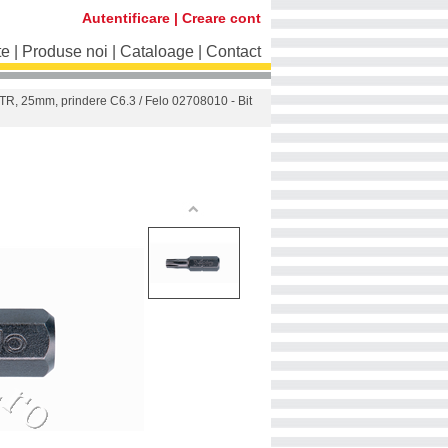
Autentificare
|
Creare cont
te
|
Produse noi
|
Cataloage
|
Contact
rxTR, 25mm, prindere C6.3
/ Felo 02708010 - Bit