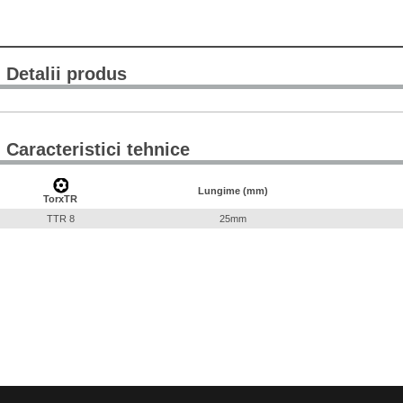
Detalii produs
Caracteristici tehnice
Lungime (mm)
TorxTR
TTR 8
25mm