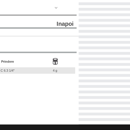
Inapoi
Prindere
C 6.3 1/4"
4 g