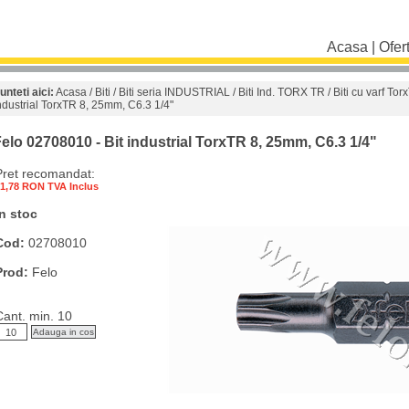
Acasa
|
Ofer
unteti aici:
Acasa
/
Biti
/
Biti seria INDUSTRIAL
/
Biti Ind. TORX TR
/
Biti cu varf To
ndustrial TorxTR 8, 25mm, C6.3 1/4"
elo 02708010 - Bit industrial TorxTR 8, 25mm, C6.3 1/4"
Pret recomandat:
1,78 RON TVA Inclus
In stoc
Cod:
02708010
Prod:
Felo
Cant. min. 10