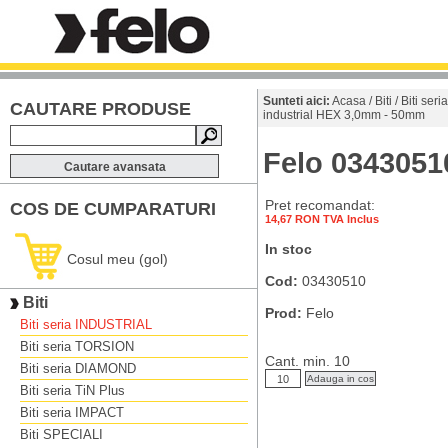
Sunteti aici:
Acasa
/
Biti
/
Biti ser
CAUTARE PRODUSE
industrial HEX 3,0mm - 50mm
Felo 0343051
Cautare avansata
Pret recomandat:
COS DE CUMPARATURI
14,67 RON TVA Inclus
In stoc
Cosul meu (gol)
Cod:
03430510
Biti
Prod:
Felo
Biti seria INDUSTRIAL
Biti seria TORSION
Cant. min. 10
Biti seria DIAMOND
Biti seria TiN Plus
Biti seria IMPACT
Biti SPECIALI