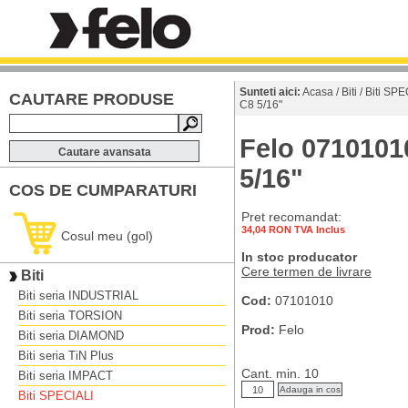
Sunteti aici:
Acasa
/
Biti
/
Biti SPE
CAUTARE PRODUSE
C8 5/16"
Felo 07101010
Cautare avansata
5/16"
COS DE CUMPARATURI
Pret recomandat:
34,04 RON TVA Inclus
Cosul meu (gol)
In stoc producator
Cere termen de livrare
Biti
Biti seria INDUSTRIAL
Cod:
07101010
Biti seria TORSION
Prod:
Felo
Biti seria DIAMOND
Biti seria TiN Plus
Cant. min. 10
Biti seria IMPACT
Biti SPECIALI