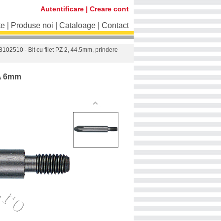
Autentificare
|
Creare cont
te
|
Produse noi
|
Cataloage
|
Contact
8102510 - Bit cu filet PZ 2, 44.5mm, prindere
FA 6mm