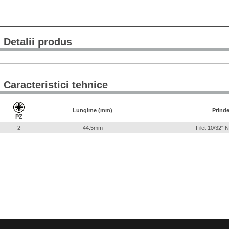
Detalii produs
Caracteristici tehnice
Lungime (mm)
Prinde
PZ
2
44.5mm
Filet 10/32"