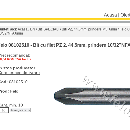
Acasa
|
Ofer
unteti aici:
Acasa
/
Biti
/
Biti SPECIALI
/
Biti PZ, 44.5mm, prindere M5, 6mm
/ Felo 0
0/32"NFA 6mm
elo 08102510 - Bit cu filet PZ 2, 44.5mm, prindere 10/32"N
Pret recomandat:
8,04 RON TVA Inclus
In stoc producator
Cere termen de livrare
Cod:
08102510
Prod:
Felo
Cant. min. 10