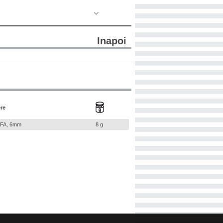
Inapoi
re
 NFA, 6mm
8 g