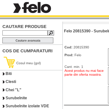
CAUTARE PRODUSE
Felo 20815390 - Surubelni
Cautare avansata
Cod:
20815390
COS DE CUMPARATURI
Prod:
Felo
Cosul meu (gol)
Cant. min. 1
Acest produs nu mai face
Biti
parte din oferta noastra.
Clesti
Chei "L"
Surubelnite
Surubelnite izolate VDE