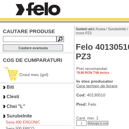
Sunteti aici:
Acasa
/
Surubelnite
/
CAUTARE PRODUSE
cruce PZ3
Felo 40130510
Cautare avansata
PZ3
COS DE CUMPARATURI
Pret recomandat:
79,90 RON TVA Inclus
Cosul meu (gol)
In stoc producator
Cere termen de livrare
Biti
Cod:
40130510
Clesti
Prod:
Felo
Chei "L"
Surubelnite
Cant. min. 1
Seria 400 ERGONIC
Seria 500 FRICO