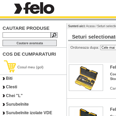
Sunteti aici:
Acasa
/
Seturi select
CAUTARE PRODUSE
Seturi selectiona
Cautare avansata
Ordoneaza dupa:
COS DE CUMPARATURI
Cosul meu (gol)
Fe
Co
Biti
St
Clesti
Can
Chei "L"
Surubelnite
Fe
Surubelnite izolate VDE