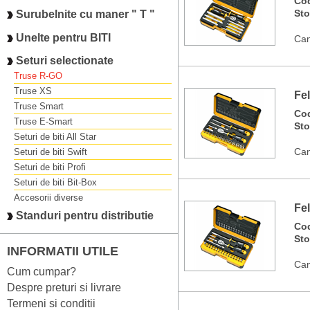
Co
St
Surubelnite cu maner " T "
Unelte pentru BITI
Can
Seturi selectionate
Truse R-GO
Truse XS
Fe
Truse Smart
Co
Truse E-Smart
St
Seturi de biti All Star
Can
Seturi de biti Swift
Seturi de biti Profi
Seturi de biti Bit-Box
Accesorii diverse
Fe
Standuri pentru distributie
Co
St
INFORMATII UTILE
Can
Cum cumpar?
Despre preturi si livrare
Termeni si conditii