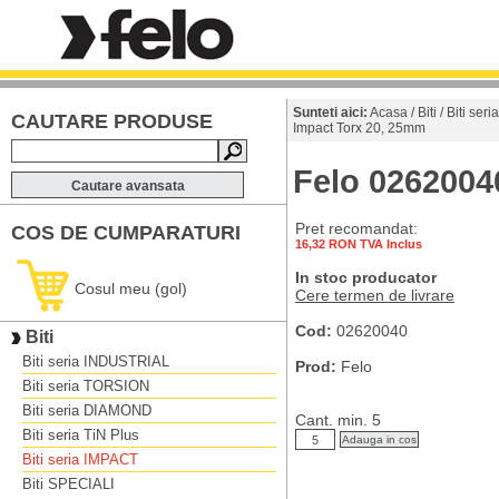
Sunteti aici:
Acasa
/
Biti
/
Biti ser
CAUTARE PRODUSE
Impact Torx 20, 25mm
Felo 0262004
Cautare avansata
Pret recomandat:
COS DE CUMPARATURI
16,32 RON TVA Inclus
In stoc producator
Cosul meu (gol)
Cere termen de livrare
Cod:
02620040
Biti
Biti seria INDUSTRIAL
Prod:
Felo
Biti seria TORSION
Biti seria DIAMOND
Cant. min. 5
Biti seria TiN Plus
Biti seria IMPACT
Biti SPECIALI