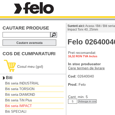
Sunteti aici:
Acasa
/
Biti
/
Biti ser
CAUTARE PRODUSE
Impact Torx 40, 25mm
Felo 0264004
Cautare avansata
Pret recomandat:
COS DE CUMPARATURI
16,32 RON TVA Inclus
In stoc producator
Cosul meu (gol)
Cere termen de livrare
Cod:
02640040
Biti
Biti seria INDUSTRIAL
Prod:
Felo
Biti seria TORSION
Biti seria DIAMOND
Cant. min. 5
Biti seria TiN Plus
Biti seria IMPACT
Biti SPECIALI