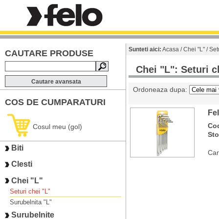
Sunteti aici:
Acasa
/
Chei "L"
/ Set
CAUTARE PRODUSE
Chei "L": Seturi c
Cautare avansata
Ordoneaza dupa:
COS DE CUMPARATURI
Fel
Co
Cosul meu (gol)
St
Biti
Can
Clesti
Chei "L"
Seturi chei "L"
Surubelnita "L"
Surubelnite